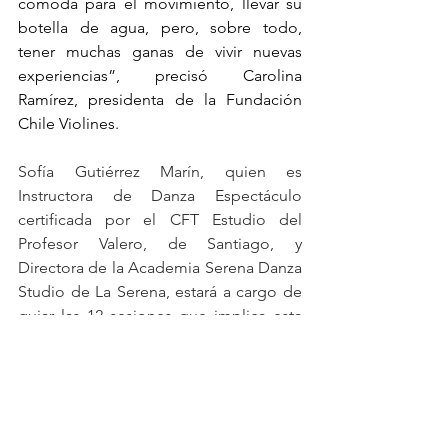
cómoda para el movimiento, llevar su 
botella de agua, pero, sobre todo, 
tener muchas ganas de vivir nuevas 
experiencias”, precisó Carolina 
Ramírez, presidenta de la Fundación 
Chile Violines.
Sofía Gutiérrez Marín, quien es 
Instructora de Danza Espectáculo 
certificada por el CFT Estudio del 
Profesor Valero, de Santiago, y 
Directora de la Academia Serena Danza 
Studio de La Serena, estará a cargo de 
guiar las 12 sesiones que implica esta 
iniciativa (una clase por semana de 1 
hora y 15 minutos cada una), que 
culminarán el 24 de junio con una 
presentación en la que los participantes 
interpretarán un mix de Danza 