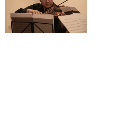
Imágenes del concierto del Cuarteto de 
Cuerdas BOROS en el Colegio Santa María 
de Ovalle el pasado 2 de diciembre.