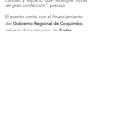
calidad y espacio que albergue obras 
de gran confección”
, precisó.
El evento contó con el financiamiento 
del 
Gobierno Regional de Coquimbo
, 
además del patrocinio de 
Ilustre 
Municipalidad de La Serena
, 
Universidad de La Serena
, 
Fundación 
Nacional de Orquestas Juveniles e 
Infantiles de Chile
 y 
Teatro Centenario
. 
Se unieron a este evento los 
representantes del mundo privado, de 
manera directa y a través de Ley de 
Donaciones Culturales, siendo éstos 
Caja de Compensación La Araucana
, 
Parque Acuático Las Curuninas
, 
Automotora Callegari
, 
Minera 
Dominga
, 
Antofagasta Minerals
  y 
Minera San Gerónimo
.