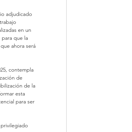
io adjudicado 
trabajo 
lizadas en un 
 para que la 
 que ahora será 
025, contempla 
ización de 
ilización de la 
formar esta 
encial para ser 
privilegiado 