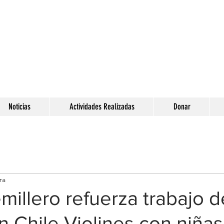
Noticias
Actividades Realizadas
Donar
ra
illero refuerza trabajo d
 Chile Violines con niñas