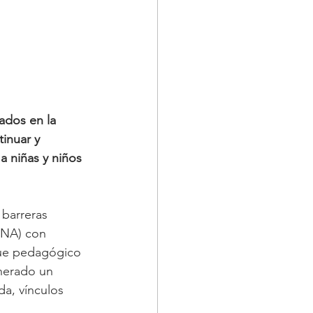
ados en la 
inuar y 
a niñas y niños 
 barreras 
(NNA) con 
que pedagógico 
nerado un 
a, vínculos 