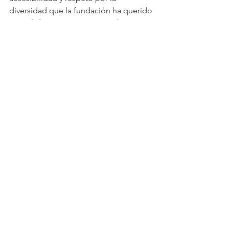
diversidad que la fundación ha querido 
consolidar en su programa educativo y 
artístico.