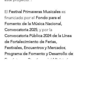
El 
Festival Primaveras Musicales
 es 
financiado por el 
Fondo para el 
Fomento de la Música Nacional, 
Convocatoria 2025
, y por la 
Convocatoria Pública 2024 de la Línea 
de Fortalecimiento de Ferias, 
Festivales, Encuentros y Mercados
, 
Programa de Fomento y Desarrollo de 
Ecosistemas Creativos
, del 
Ministerio 
de las Culturas, las Artes y el 
Patrimonio
.
Con una programación que recorre las 
tres provincias de la región, Fundación 
Chile Violines reafirma su propósito de 
acercar la música de cámara a nuevos 
públicos y territorios. Esta semana, 