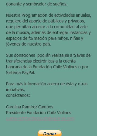
donante y sembrador de sueños.
Nuestra Programación de actividades anuales,
requiere del aporte de públicos y privados,
que permitan acercar a la comunidad al arte
de la música, además de entregar instancias y
espacios de formación para niños, niñas y
jóvenes de nuestro país.
Sus donaciones podrán realizarse a tráves de
transferencias electrónicas a la cuenta
bancaria de la Fundación Chile Violines o por
Sistema PayPal.
Para más información acerca de ésta y otras
iniciativas,
contáctanos:
Carolina Ramírez Campos
Presidente Fundación Chile Violines
cramirez@fundacionchileviolines.com