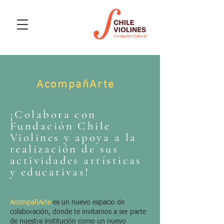
AcompañArte
¡Colabora con
Fundación Chile
Violines y apoya a la
realización de sus
actividades artísticas
y educativas!
AcompañArte
es un nuevo espacio de
colaboración, donde te invitamos a ser parte
de nuestra institución como un nuevo